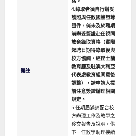
格。
4.錄取者須自行辦妥
護照與任教國簽證等
證件，倘未及於聘期
前辦妥簽證赴任視同
放棄錄取資格（實際
起聘日期得錄取後與
校方協調，經昆士蘭
教育廳及駐澳大利亞
備註
代表處教育組同意後
調整），請申請人提
前注意簽證辦理相關
規定。
5.任期屆滿請配合校
方辦理工作及教學之
移交報告及說明，供
下一任教學助理接續