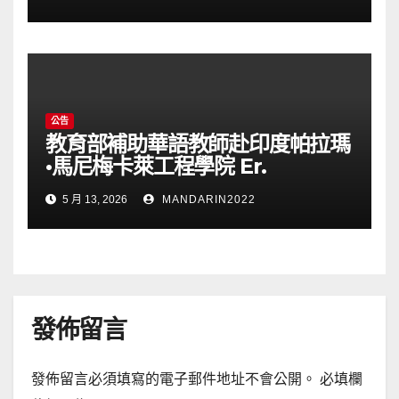
公告
教育部補助華語教師赴印度帕拉瑪
•馬尼梅卡萊工程學院 Er.
Perumal Manimekalai
5 月 13, 2026
MANDARIN2022
College of Engineering(PMC
Tech)任教通告(115023T)
發佈留言
發佈留言必須填寫的電子郵件地址不會公開。
必填欄