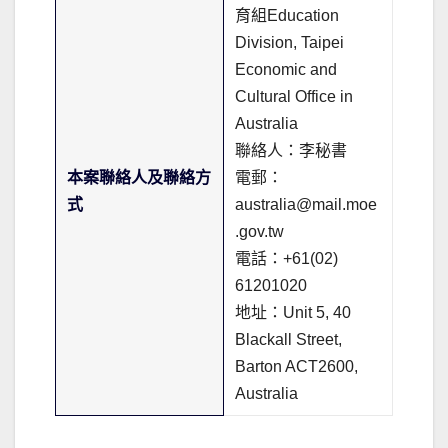
育組Education
Division, Taipei
Economic and
Cultural Office in
Australia
聯絡人：李秘書
本案聯絡人及聯絡方
電郵：
式
australia@mail.moe
.gov.tw
電話：+61(02)
61201020
地址：Unit 5, 40
Blackall Street,
Barton ACT2600,
Australia