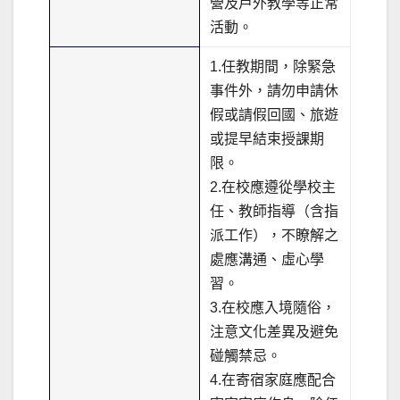
營及戶外教學等正常
活動。
1.任教期間，除緊急
事件外，請勿申請休
假或請假回國、旅遊
或提早結束授課期
限。
2.在校應遵從學校主
任、教師指導（含指
派工作），不瞭解之
處應溝通、虛心學
習。
3.在校應入境隨俗，
注意文化差異及避免
碰觸禁忌。
4.在寄宿家庭應配合