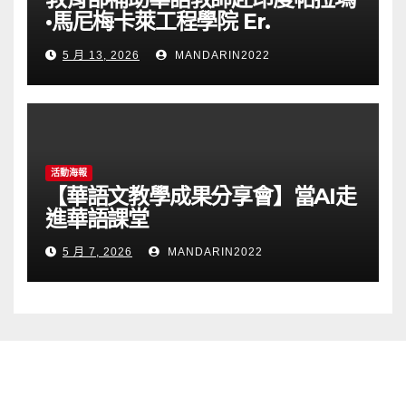
•馬尼梅卡萊工程學院 Er.
Perumal Manimekalai
5 月 13, 2026
MANDARIN2022
College of Engineering(PMC
Tech)任教通告(115023T)
活動海報
【華語文教學成果分享會】當AI走
進華語課堂
5 月 7, 2026
MANDARIN2022
網站導覽