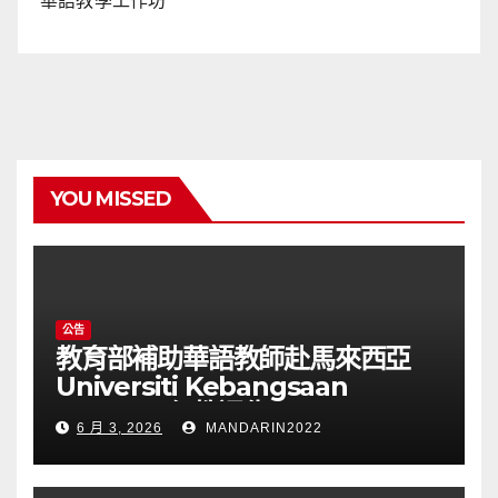
華語教學工作坊
YOU MISSED
公告
教育部補助華語教師赴馬來西亞
Universiti Kebangsaan
Malaysia任教通告(115025T)
6 月 3, 2026
MANDARIN2022