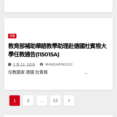
(115018A)
公告
教育部補助華語教學助理赴德國杜賓根大
學任教通告(115015A)
3 月 13, 2026
MANDARIN2022
任教國家 德國 杜賓根 ...
文
1
2
...
15
章