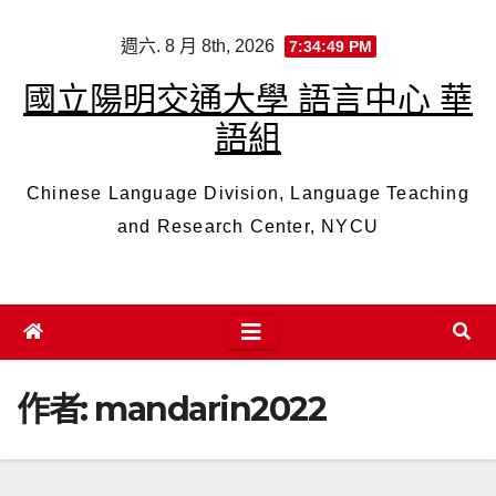
Skip
週六. 8 月 8th, 2026
7:34:49 PM
to
content
國立陽明交通大學 語言中心 華
語組
Chinese Language Division, Language Teaching
and Research Center, NYCU
作者:
mandarin2022