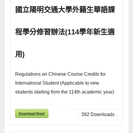
國立陽明交通大學外籍生華語課
程學分修習辦法(114學年新生適
用)
Regulations on Chinese Course Credits for
International Student (Applicable to new
students starting from the 114th academic year)
Download Now!
392
Downloads