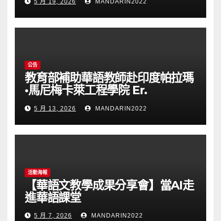
5 月 19, 2026
MANDARIN2022
公告
教育部補助華語教師赴印度帕拉瑪
•馬尼梅卡萊工程學院 Er.
Perumal Manimekalai
5 月 13, 2026
MANDARIN2022
College of Engineering(PMC
Tech)任教通告(115023T)
活動海報
【華語文教學成果分享會】當AI走
進華語課堂
5 月 7, 2026
MANDARIN2022