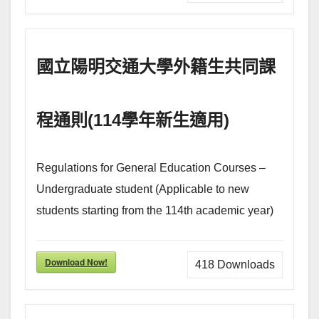
國立陽明交通大學外籍生共同課
程通則(114學年新生適用)
Regulations for General Education Courses –
Undergraduate student (Applicable to new
students starting from the 114th academic year)
Download Now!
418
Downloads