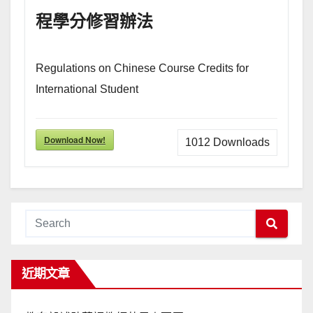
程學分修習辦法
Regulations on Chinese Course Credits for
International Student
Download Now!
1012
Downloads
近期文章