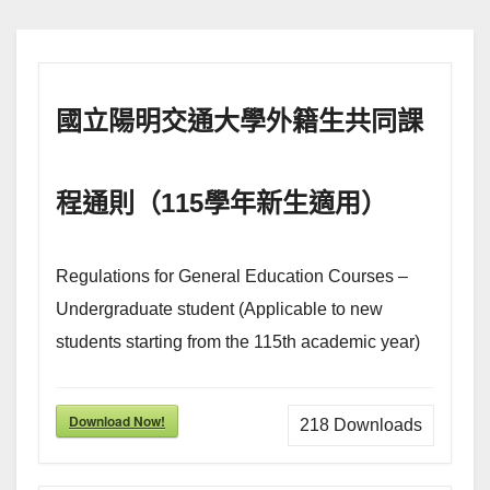
國立陽明交通大學外籍生共同課
程通則（115學年新生適用）
Regulations for General Education Courses –
Undergraduate student (Applicable to new
students starting from the 115th academic year)
Download Now!
218
Downloads