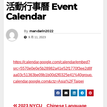
活動行事曆 Event
Calendar
By
mandarin2022
9 月 11, 2023
https://calendar.google.com/calendar/embed?
src=5570e0e0e5b28982a41e52f1770f3ee2d8f
aa03c51363be09b1b00d2f0325e41%40group.
calendar.google.com&ctz=Asia%2FTaipei
2023 NYCU
Chinese Language