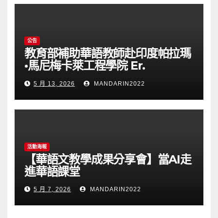
公告
教育部補助華語教師赴印度帕拉瑪
•馬尼梅卡萊工程學院 Er.
Perumal Manimekalai
5 月 13, 2026
MANDARIN2022
College of Engineering(PMC
Tech)任教通告(115023T)
活動海報
【華語文教學成果分享會】當AI走
進華語課堂
5 月 7, 2026
MANDARIN2022