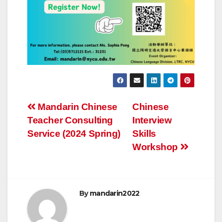
文
Mandarin Chinese
Chinese
Teacher Consulting
Interview
章
Service (2024 Spring)
Skills
導
Workshop
覽
By
mandarin2022