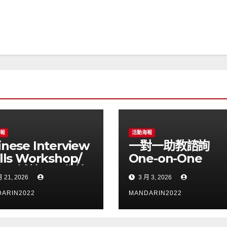
海報
活動海報
inese Interview
一對一助教諮詢
ills Workshop/
One-on-One
文面試技巧工作坊
Chinese Tutorin
 21, 2026
3 月 3, 2026
with TA
ARIN2022
MANDARIN2022