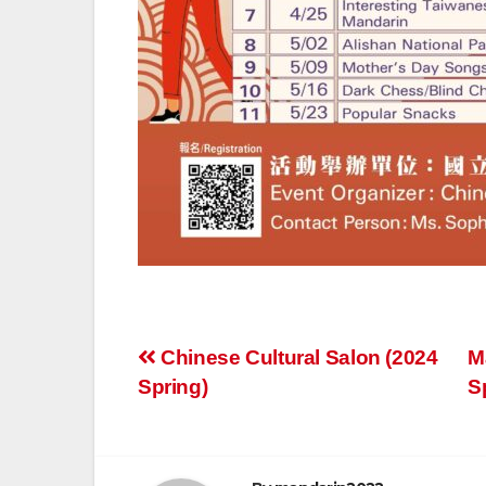
文
Chinese Cultural Salon (2024
M
Spring)
S
章
導