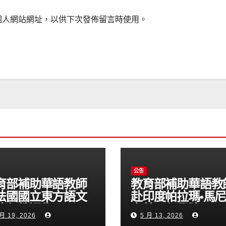
個人網站網址，以供下次發佈留言時使用。
公告
育部補助華語教師
教育部補助華語教
法國國立東方語文
赴印度帕拉瑪•馬
院任教通告
卡萊工程學院 Er.
月 19, 2026
5 月 13, 2026
15024T)
Perumal