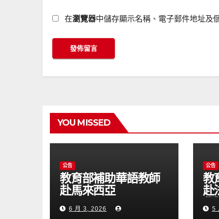
在
瀏覽器
中儲存顯示名稱、電子郵件地址及
YOU MISSED
公告
公告
教育部補助華語教師
教
赴馬來西亞
赴
Universiti
學
6 月 3, 2026
5 
Kebangsaan
(1