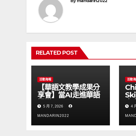
覽
By
mandarin2022
RELATED POST
活動海報
活動
【華語文教學成果分
Ch
享會】當AI走進華語
Sk
課堂
中
5 月 7, 2026
4 月
MANDARIN2022
MAND