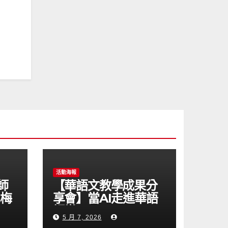
活動海報
師
【華語文教學成果分
尼梅
享會】當AI走進華語
課堂
5 月 7, 2026